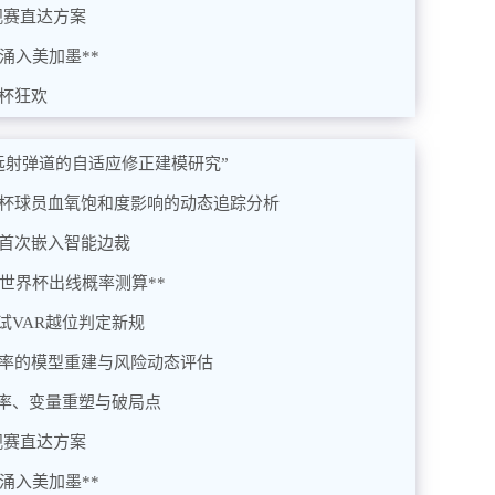
观赛直达方案
将涌入美加墨**
界杯狂欢
杯远射弹道的自适应修正建模研究”
界杯球员血氧饱和度影响的动态追踪分析
统首次嵌入智能边裁
6世界杯出线概率测算**
试VAR越位判定新规
概率的模型重建与风险动态评估
率、变量重塑与破局点
观赛直达方案
将涌入美加墨**