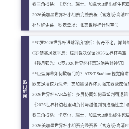
铁三角搏杀：卡塔尔、瑞士、加拿大B组出线生死
2026美加墨世界杯小组赛完整赛程（官方版·高清P
补时牌谢幕，秒表登场：北美世界杯计时革命
**C罗2026世界杯进球深度剖析：传奇不老，巅峰绝
C罗禁赛风波平息：缓刑裁决保留2026世界杯希望
《残月弧光：C罗2026世界杯任意球绝杀封神记》
**巨型屏幕如何欺骗门将？AT&T Stadium视觉
热
欧美足坛权力洗牌：美加墨世界杯16强东西欧席位
门
新
2026世界杯VAR革新：多屏协同如何重塑判罚逻
闻
《2026世界杯边裁跑动负荷与越位判罚准确性之
铁三角搏杀：卡塔尔、瑞士、加拿大B组出线生死
2026美加墨世界杯小组赛完整赛程（官方版·高清P