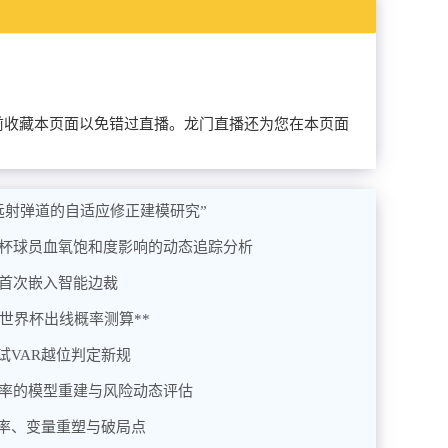
可以提前收藏本页面以免错过直播。龙门直播还为您在本页面
杯远射弹道的自适应修正建模研究”
界杯球员血氧饱和度影响的动态追踪分析
统首次嵌入智能边裁
6世界杯出线概率测算**
试VAR越位判定新规
概率的模型重建与风险动态评估
率、变量重塑与破局点