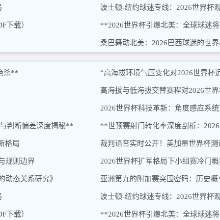
局
波士顿-纽约球迷专线：2026世界杯
DF下载）
**2026世界杯引爆北美：全球球迷
桑巴舞动北美：2026巴西球迷的世
杀**
“高海拔环境气压变化对2026世界
高海拔与低海拔交替赛程对2026世
2026世界杯科技革新：角度感应系
陷阱与判断偏差深度揭秘**
**世预赛射门转化率深度剖析：202
新格局
裁判语音实时公开！美加墨世界杯测
辑与规则边界
2026世界杯扩军格局下小组赛冷门
间的动态关系研究》
亚洲第九的附加赛突围密码：历史概
局
波士顿-纽约球迷专线：2026世界杯
DF下载）
**2026世界杯引爆北美：全球球迷