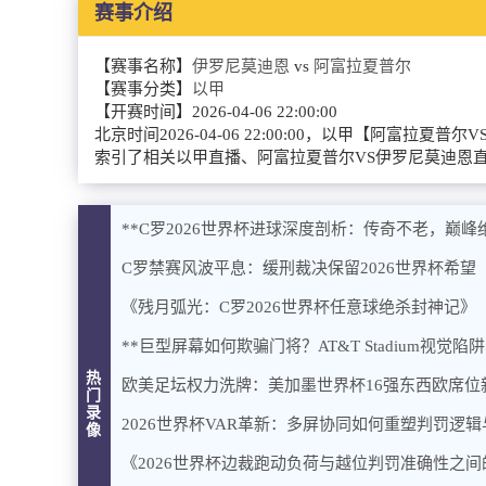
赛事介绍
【赛事名称】
伊罗尼莫迪恩
vs
阿富拉夏普尔
【赛事分类】
以甲
【开赛时间】
2026-04-06 22:00:00
北京时间2026-04-06 22:00:00，以甲【
索引了相关以甲直播、阿富拉夏普尔VS伊罗尼莫迪恩
**C罗2026世界杯进球深度剖析：传奇不老，巅峰绝
C罗禁赛风波平息：缓刑裁决保留2026世界杯希望
《残月弧光：C罗2026世界杯任意球绝杀封神记》
**巨型屏幕如何欺骗门将？AT&T Stadium视觉
热
欧美足坛权力洗牌：美加墨世界杯16强东西欧席位
门
录
2026世界杯VAR革新：多屏协同如何重塑判罚逻
像
《2026世界杯边裁跑动负荷与越位判罚准确性之