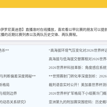
阿富拉夏普尔VS伊罗尼莫迪恩】直播准时在线播放，喜欢看以甲比赛的朋友
直播的近期比赛列表以及两队历史交锋、两队赛程。
杀**
“高海拔环境气压变化对2026世界
高海拔与低海拔交替赛程对2026世
2026世界杯科技革新：角度感应系
陷阱与判断偏差深度揭秘**
**世预赛射门转化率深度剖析：202
新格局
裁判语音实时公开！美加墨世界杯测
辑与规则边界
2026世界杯扩军格局下小组赛冷门
间的动态关系研究》
亚洲第九的附加赛突围密码：历史概