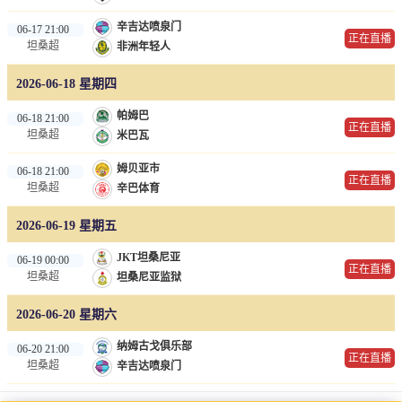
辛吉达喷泉门
06-17 21:00
正在直播
坦桑超
非洲年轻人
2026-06-18 星期四
帕姆巴
06-18 21:00
正在直播
坦桑超
米巴瓦
姆贝亚市
06-18 21:00
正在直播
坦桑超
辛巴体育
2026-06-19 星期五
JKT坦桑尼亚
06-19 00:00
正在直播
坦桑超
坦桑尼亚监狱
2026-06-20 星期六
纳姆古戈俱乐部
06-20 21:00
正在直播
坦桑超
辛吉达喷泉门