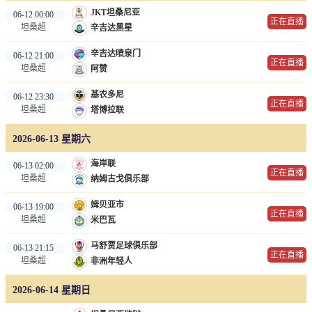
JKT坦桑尼亚
06-12 00:00
正在直播
坦桑超
辛吉达黑星
辛吉达喷泉门
06-12 21:00
正在直播
坦桑超
阿赞
基农多尼
06-12 23:30
正在直播
坦桑超
塔博拉联
2026-06-13 星期六
海岸联
06-13 02:00
正在直播
坦桑超
纳姆古戈俱乐部
姆贝亚市
06-13 19:00
正在直播
坦桑超
米巴瓦
马舒贾足球俱乐部
06-13 21:15
正在直播
坦桑超
非洲年轻人
2026-06-14 星期日